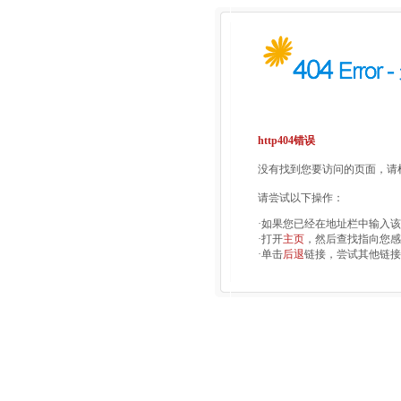
http404错误
没有找到您要访问的页面，请检
请尝试以下操作：
·如果您已经在地址栏中输入
·打开
主页
，然后查找指向您感
·单击
后退
链接，尝试其他链接