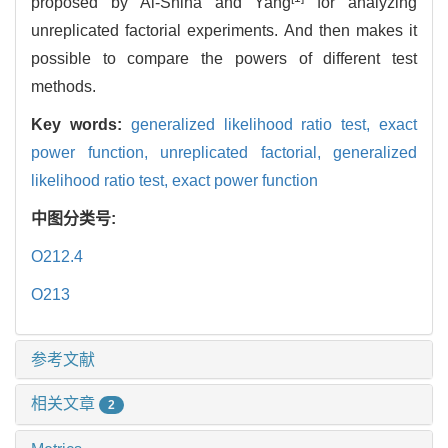
proposed by Al-Shiha and Yang
for analyzing
unreplicated factorial experiments. And then makes it
possible to compare the powers of different test
methods.
Key words:
generalized likelihood ratio test,
exact
power function,
unreplicated factorial,
generalized
likelihood ratio test,
exact power function
中图分类号:
O212.4
O213
参考文献
相关文章
2