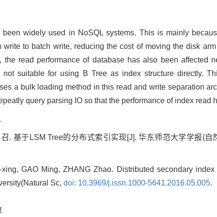
s been widely used in NoSQL systems. This is mainly becaus
write to batch write, reducing the cost of moving the disk arm 
the read performance of database has also been affected neg
suitable for using B Tree as index structure directly. Thi
 a bulk loading method in this read and write separation arch
repeatly query parsing IO so that the performance of index read
L
 张 召. 基于LSM Tree的分布式索引实现[J]. 华东师范大学学报(
ing, GAO Ming, ZHANG Zhao. Distributed secondary index b
ersity(Natural Sc,
doi: 10.3969/j.issn.1000-5641.2016.05.005
.
荐