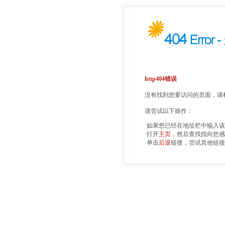
http404错误
没有找到您要访问的页面，请检
请尝试以下操作：
·如果您已经在地址栏中输入
·打开
主页
，然后查找指向您感
·单击
后退
链接，尝试其他链接