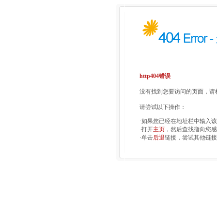
http404错误
没有找到您要访问的页面，请检
请尝试以下操作：
·如果您已经在地址栏中输入
·打开
主页
，然后查找指向您感
·单击
后退
链接，尝试其他链接