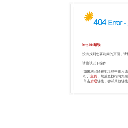
http404错误
没有找到您要访问的页面，请检
请尝试以下操作：
·如果您已经在地址栏中输入
·打开
主页
，然后查找指向您感
·单击
后退
链接，尝试其他链接