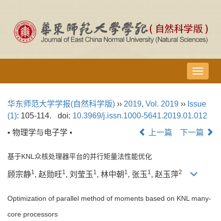
导
航
切
华东师范大学学报(自然科学版)
››
2019
,
Vol. 2019
››
Issue
换
(1)
: 105-114.
doi:
10.3969/j.issn.1000-5641.2019.01.012
• 物理学与电子学 •
上一篇
下一篇
基于KNL众核处理器平台的并行矩量法性能优化
1
1
1
1
1
2
顾宗静
, 赵勋旺
, 刘莹玉
, 林中朝
, 张玉
, 赵玉萍
Optimization of parallel method of moments based on KNL many-
core processors