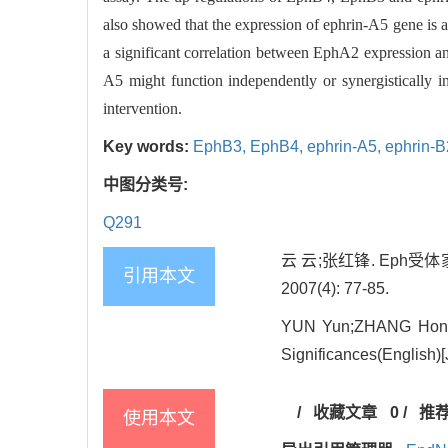
also showed that the expression of ephrin-A5 gene is as
a significant correlation between EphA2 expression a
A5 might function independently or synergistically in
intervention.
Key words:
EphB3,
EphB4,
ephrin-A5,
ephrin-B
中图分类号:
Q291
云 云;张红锋. Eph受体
引用本文
2007(4): 77-85.
YUN Yun;ZHANG Hong-f
Significances(English)[
/
收藏文章
0
/
推
使用本文