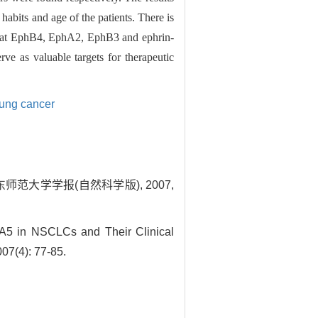
habits and age of the patients. There is
t that EphB4, EphA2, EphB3 and ephrin-
rve as valuable targets for therapeutic
ung cancer
华东师范大学学报(自然科学版), 2007,
5 in NSCLCs and Their Clinical
007(4): 77-85.