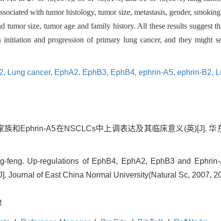
sociated with tumor histology, tumor size, metastasis, gender, smoking 
nd tumor size, tumor age and family history. All these results sugges
 initiation and progression of primary lung cancer, and they might se
2,
Lung cancer,
EphA2,
EphB3,
EphB4,
ephrin-A5,
ephrin-B2,
L
家族和Ephrin-A5在NSCLCs中上调表达及其临床意义(英)[J]. 
eng. Up-regulations of EphB4, EphA2, EphB3 and Ephrin-A
J]. Journal of East China Normal University(Natural Sc, 2007, 2
荐