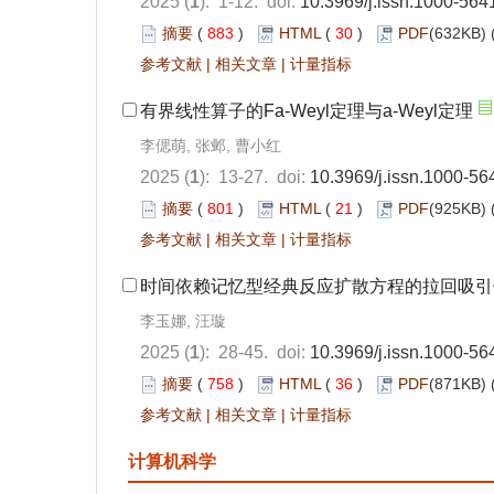
2025 (
1
): 1-12. doi:
10.3969/j.issn.1000-564
摘要
(
883
)
HTML
(
30
)
PDF
(632KB) 
参考文献
|
相关文章
|
计量指标
有界线性算子的Fa-Weyl定理与a-Weyl定理
李偲萌, 张邺, 曹小红
2025 (
1
): 13-27. doi:
10.3969/j.issn.1000-56
摘要
(
801
)
HTML
(
21
)
PDF
(925KB) 
参考文献
|
相关文章
|
计量指标
时间依赖记忆型经典反应扩散方程的拉回吸引
李玉娜, 汪璇
2025 (
1
): 28-45. doi:
10.3969/j.issn.1000-56
摘要
(
758
)
HTML
(
36
)
PDF
(871KB) 
参考文献
|
相关文章
|
计量指标
计算机科学