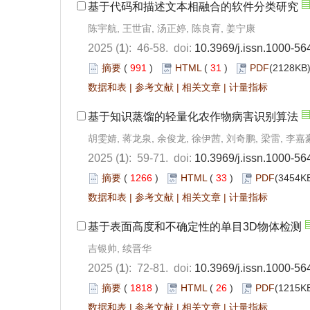
基于代码和描述文本相融合的软件分类研究
陈宇航, 王世宙, 汤正婷, 陈良育, 姜宁康
2025 (
1
): 46-58. doi:
10.3969/j.issn.1000-56
摘要
(
991
)
HTML
(
31
)
PDF
(2128KB)
数据和表
|
参考文献
|
相关文章
|
计量指标
基于知识蒸馏的轻量化农作物病害识别算法
胡雯婧, 蒋龙泉, 余俊龙, 徐伊茜, 刘奇鹏, 梁雷, 李嘉
2025 (
1
): 59-71. doi:
10.3969/j.issn.1000-56
摘要
(
1266
)
HTML
(
33
)
PDF
(3454KB
数据和表
|
参考文献
|
相关文章
|
计量指标
基于表面高度和不确定性的单目3D物体检测
吉银帅, 续晋华
2025 (
1
): 72-81. doi:
10.3969/j.issn.1000-56
摘要
(
1818
)
HTML
(
26
)
PDF
(1215KB
数据和表
|
参考文献
|
相关文章
|
计量指标