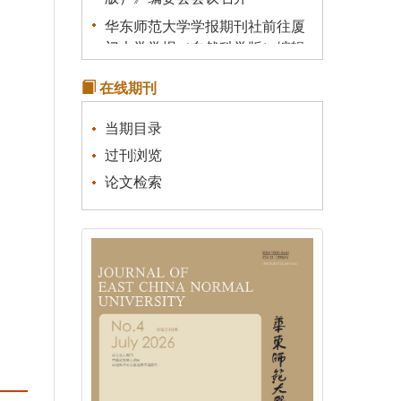
华东师范大学学报期刊社前往厦
门大学学报（自然科学版）编辑
部调研学习
在线期刊
关于我刊启用新的服务器的说明
《统计理论及其应用》征稿通知
当期目录
关于有不法分子冒充本刊行骗的
过刊浏览
声明
论文检索