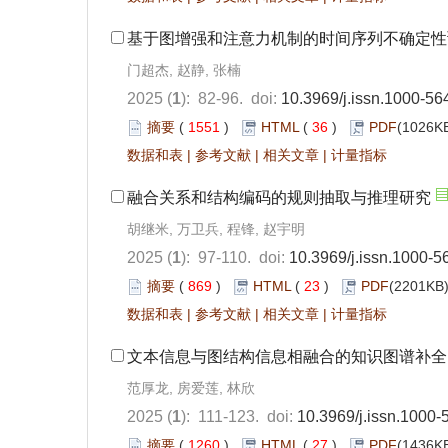
基于图增强和注意力机制的时间序列不确定性
门超杰, 赵静, 张楠
2025 (
1
): 82-96. doi:
10.3969/j.issn.1000-56
摘要
(
1551
)
HTML
(
36
)
PDF
(1026KB
数据和表
|
参考文献
|
相关文章
|
计量指标
融合关系和结构编码的规则抽取与推理研究
胡继米, 万卫兵, 程锋, 赵宇明
2025 (
1
): 97-110. doi:
10.3969/j.issn.1000-
摘要
(
869
)
HTML
(
23
)
PDF
(2201KB)
数据和表
|
参考文献
|
相关文章
|
计量指标
文本信息与图结构信息相融合的知识图谱补全
范厚龙, 房爱莲, 林欣
2025 (
1
): 111-123. doi:
10.3969/j.issn.1000
摘要
(
1260
)
HTML
(
27
)
PDF
(1436KB