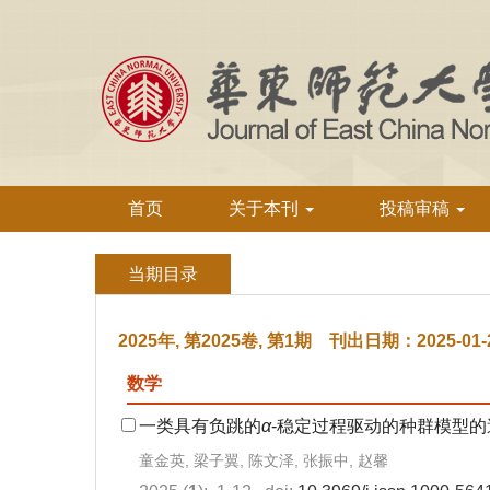
首页
关于本刊
投稿审稿
当期目录
2025年, 第2025卷, 第1期 刊出日期：2025-01-
数学
一类具有负跳的
α
-稳定过程驱动的种群模型的
童金英, 梁子翼, 陈文泽, 张振中, 赵馨