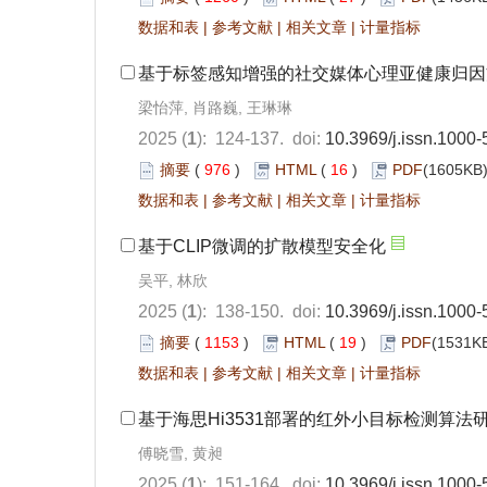
数据和表
|
参考文献
|
相关文章
|
计量指标
基于标签感知增强的社交媒体心理亚健康归因
梁怡萍, 肖路巍, 王琳琳
2025 (
1
): 124-137. doi:
10.3969/j.issn.1000
摘要
(
976
)
HTML
(
16
)
PDF
(1605KB)
数据和表
|
参考文献
|
相关文章
|
计量指标
基于CLIP微调的扩散模型安全化
吴平, 林欣
2025 (
1
): 138-150. doi:
10.3969/j.issn.1000
摘要
(
1153
)
HTML
(
19
)
PDF
(1531KB
数据和表
|
参考文献
|
相关文章
|
计量指标
基于海思Hi3531部署的红外小目标检测算法
傅晓雪, 黄昶
2025 (
1
): 151-164. doi:
10.3969/j.issn.1000