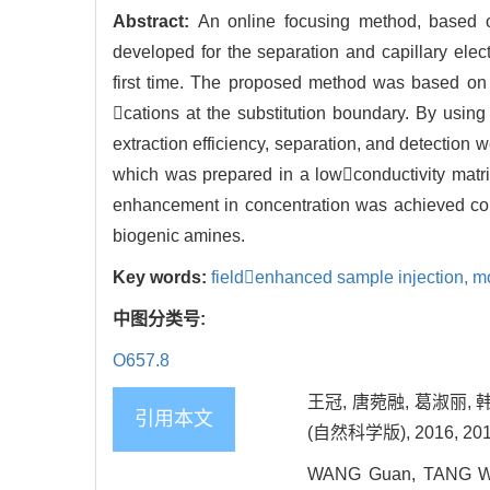
Abstract:
An online focusing method, based o
developed for the separation and capillary ele
first time. The proposed method was based o
cations at the substitution boundary. By using
extraction efficiency, separation, and detection w
which was prepared in a lowconductivity matri
enhancement in concentration was achieved com
biogenic amines.
Key words:
fieldenhanced sample injection,
mo
中图分类号:
O657.8
王冠, 唐菀融, 葛淑丽,
引用本文
(自然科学版), 2016, 2016
WANG Guan, TANG Wan