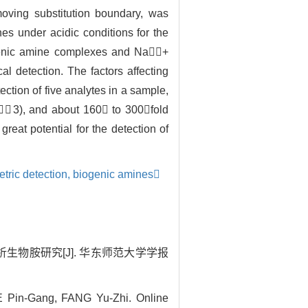
oving substitution boundary, was
es under acidic conditions for the
genic amine complexes and Na+
l detection. The factors affecting
ection of five analytes in a sample,
/N＝3), and about 160 to 300fold
at potential for the detection of
tric detection,
biogenic amines
分析生物胺研究[J]. 华东师范大学学报
Pin-Gang, FANG Yu-Zhi. Online