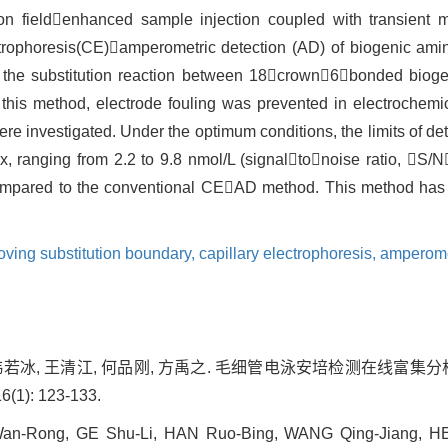
n fieldenhanced sample injection coupled with transient m
ctrophoresis(CE)amperometric detection (AD) of biogenic amin
n the substitution reaction between 18crown6bonded bio
 this method, electrode fouling was prevented in electrochemica
ere investigated. Under the optimum conditions, the limits of det
x, ranging from 2.2 to 9.8 nmol/L (signaltonoise ratio, S
pared to the conventional CEAD method. This method has gre
ving substitution boundary,
capillary electrophoresis,
amperome
 韩若冰, 王清江, 何品刚, 方禹之. 毛细管电泳安培检测在线富集
(1): 123-133.
-Rong, GE Shu-Li, HAN Ruo-Bing, WANG Qing-Jiang, HE 