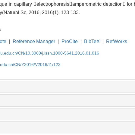
ue in capillary electrophoresisamperometric detection for b
y(Natural Sc, 2016, 2016(1): 123-133.
荐
ote
|
Reference Manager
|
ProCite
|
BibTeX
|
RefWorks
cnu.edu.cn/CN/10.3969/j.issn.1000-5641.2016.01.016
nu.edu.cn/CN/Y2016/V2016/I1/123