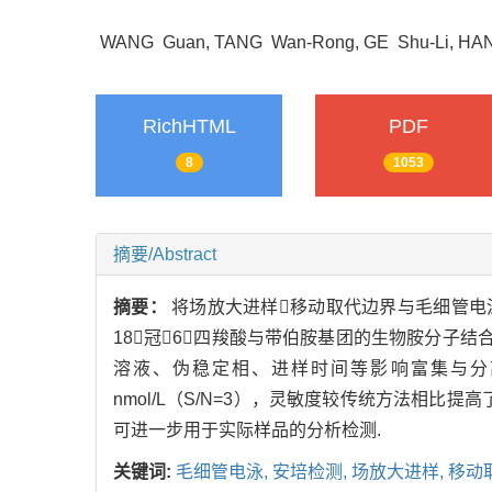
WANG Guan, TANG Wan-Rong, GE Shu-Li, HAN
RichHTML
PDF
8
1053
摘要/Abstract
摘要：
将场放大进样移动取代边界与毛细管电
18冠6四羧酸与带伯胺基团的生物胺分子
溶液、伪稳定相、进样时间等影响富集与分离
nmol/L（S/N=3），灵敏度较传统方法相比
可进一步用于实际样品的分析检测.
关键词:
毛细管电泳,
安培检测,
场放大进样,
移动