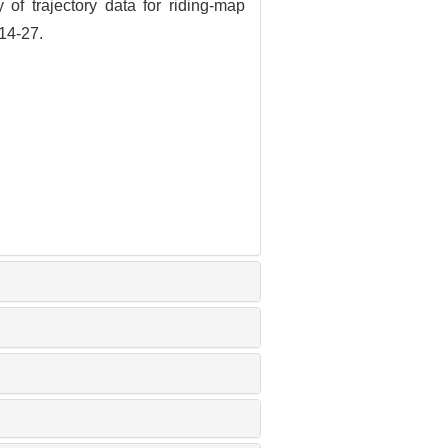
f trajectory data for riding-map
 14-27.