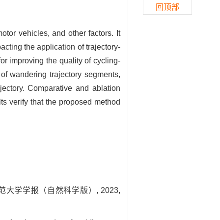
回顶部
otor vehicles, and other factors. It
cting the application of trajectory-
r improving the quality of cycling-
n of wandering trajectory segments,
rajectory. Comparative and ablation
ts verify that the proposed method
范大学学报（自然科学版）, 2023,