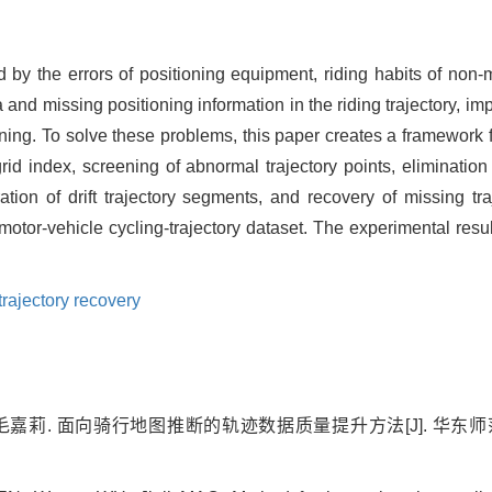
d by the errors of positioning equipment, riding habits of non-m
nd missing positioning information in the riding trajectory, impa
ing. To solve these problems, this paper creates a framework fo
grid index, screening of abnormal trajectory points, eliminatio
bration of drift trajectory segments, and recovery of missing t
otor-vehicle cycling-trajectory dataset. The experimental resul
trajectory recovery
, 毛嘉莉. 面向骑行地图推断的轨迹数据质量提升方法[J]. 华东师