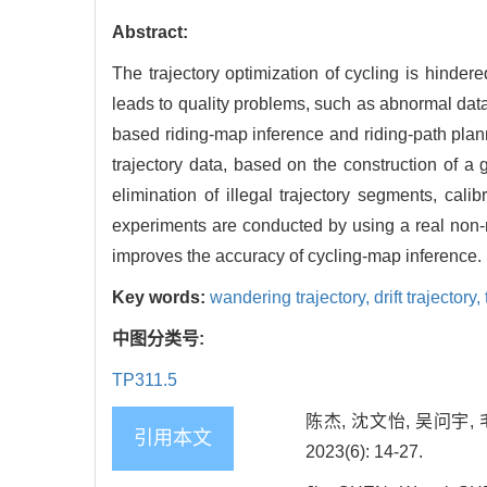
Abstract:
The trajectory optimization of cycling is hindere
leads to quality problems, such as abnormal data a
based riding-map inference and riding-path plann
trajectory data, based on the construction of a 
elimination of illegal trajectory segments, cali
experiments are conducted by using a real non-m
improves the accuracy of cycling-map inference.
Key words:
wandering trajectory,
drift trajectory,
中图分类号:
TP311.5
陈杰, 沈文怡, 吴问宇
引用本文
2023(6): 14-27.