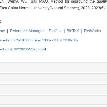
 Wenyu WU, Jiali MAO. Method for improving the quality o
f East China Normal University(Natural Science), 2023, 2023(6):
荐
ote
|
Reference Manager
|
ProCite
|
BibTeX
|
RefWorks
cnu.edu.cn/CN/10.3969/j.issn.1000-5641.2023.06.002
u.edu.cn/CN/Y2023/V2023/I6/14