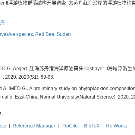
hayer II浮游植物群落结构开展调查, 为苏丹红海沿岸的浮游植
丹
nvasive species,
Red Sea,
Sudan
 AHMED G. Amjed. 红海苏丹港海洋原油码头Bashayer II海域
0, 2020(S1): 89-93.
HMED G.. A preliminary study on phytoplankton composition at
rnal of East China Normal University(Natural Science), 2020, 2
荐
ote
|
Reference Manager
|
ProCite
|
BibTeX
|
RefWorks