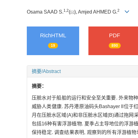
1,
2
2
Osama SAAD S.
(
), Amjed AHMED G.
RichHTML
PDF
19
890
摘要/Abstract
摘要：
压舱水对于船舶的运行和安全至关重要. 外来物
威胁人类健康. 苏丹港原油码头Bashayer I
月在压舱水区域(A)和非压舱水区域(B)通过拖网采
包括16种有害浮游植物. 夏季占主导地位的浮游
保持稳定. 调查结果表明, 观察到的所有浮游植物