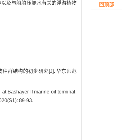
物种类以及与船舶压舱水有关的浮游植物
回顶部
浮游生物种群结构的初步研究[J]. 华东师范
 Bashayer II marine oil terminal,
020(S1): 89-93.