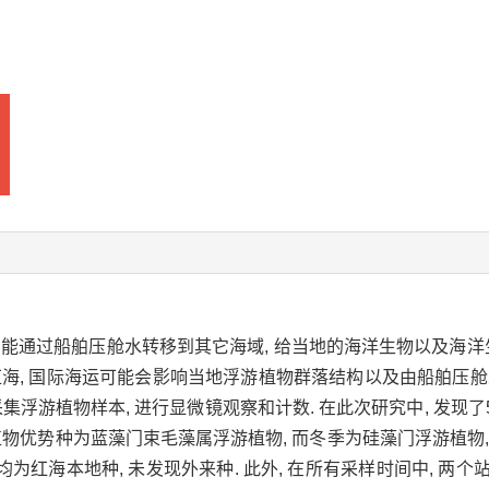
种能通过船舶压舱水转移到其它海域, 给当地的海洋生物以及海洋
I位于红海, 国际海运可能会影响当地浮游植物群落结构以及由船舶压舱水
集浮游植物样本, 进行显微镜观察和计数. 在此次研究中, 发现了5
植物优势种为蓝藻门束毛藻属浮游植物, 而冬季为硅藻门浮游植物
均为红海本地种, 未发现外来种. 此外, 在所有采样时间中, 