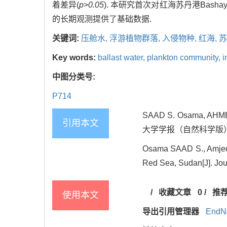
着差异(
p
>
0.05
). 本研究首次对红海苏丹港Bas
的长期观测提供了基础数据.
关键词:
压舱水,
浮游植物群落,
入侵物种,
红海,
苏
Key words:
ballast water,
plankton community,
i
中图分类号:
P714
SAAD S. Osama,
引用本文
大学学报（自然科学版）, 202
Osama SAAD S., Amjed A
Red Sea, Sudan[J]. Jou
/
收藏文章
0
/
推
使用本文
导出引用管理器
EndN