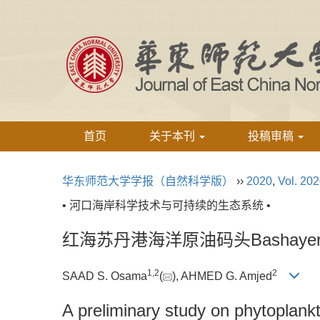
首页
关于本刊
投稿审稿
华东师范大学学报（自然科学版）
››
2020
,
Vol. 20
• 河口海岸科学技术与可持续的生态系统 •
红海苏丹港海洋原油码头Bashay
1,
2
2
SAAD S. Osama
(
), AHMED G. Amjed
A preliminary study on phytoplank