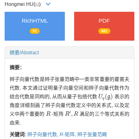
Hongmei HU(
)
RichHTML
PDF
51
481
摘要/Abstract
摘要：
辫子向量代数是辫子张量范畴中一类非常重要的霍普夫
代数. 本文通过证明量子向量空间和辫子向量代数作为
(
)
结合代数是同构的, 从而从量子包络代数
U
g
表示的
U
q
(
g
)
q
角度详细刻画了辫子向量代数定义中的关系式, 以及定
′
,
义中两个重要的
R
-矩阵
R
R
满足的三个等式关系的
R
R
′
,
R
由来.
关键词:
辫子向量代数,
R
-矩阵,
辫子张量范畴