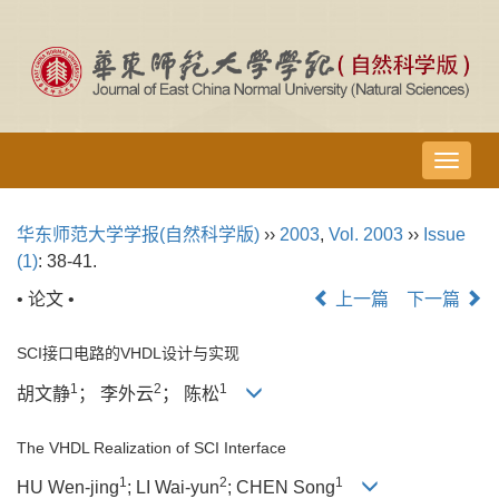
导
航
切
华东师范大学学报(自然科学版)
››
2003
,
Vol. 2003
››
Issue
换
(1)
: 38-41.
• 论文 •
上一篇
下一篇
SCI接口电路的VHDL设计与实现
1
2
1
胡文静
； 李外云
； 陈松
The VHDL Realization of SCI Interface
1
2
1
HU Wen-jing
; LI Wai-yun
; CHEN Song