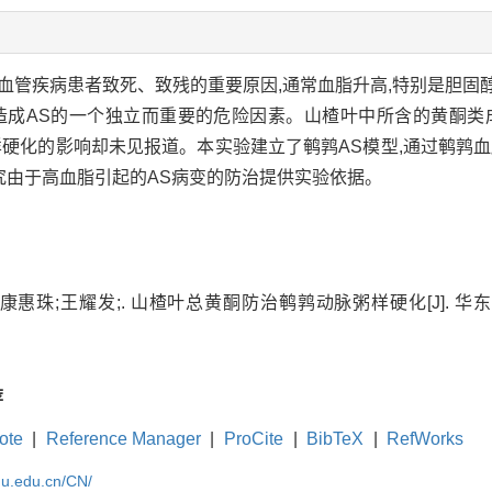
s,AS)是心脑血管疾病患者致死、致残的重要原因,通常血脂升高,特别
造成AS的一个独立而重要的危险因素。山楂叶中所含的黄酮类
粥样硬化的影响却未见报道。本实验建立了鹌鹑AS模型,通过鹌鹑
究由于高血脂引起的AS病变的防治提供实验依据。
康惠珠;王耀发;.
山楂叶总黄酮防治鹌鹑动脉粥样硬化
[J]. 
荐
ote
|
Reference Manager
|
ProCite
|
BibTeX
|
RefWorks
cnu.edu.cn/CN/