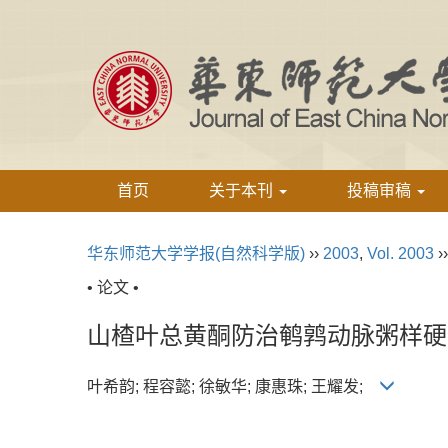
首页
关于本刊
投稿审稿
华东师范大学学报(自然科学版)
››
2003
,
Vol. 2003
›
• 论文 •
山楂叶总黄酮防治鹌鹑动脉粥样硬
叶希韵; 程容懿; 徐敏华; 康惠珠; 王耀发;