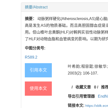
摘要/Abstract
摘要：
动脉粥样硬化(Atherosclerosi
高是发生AS的物质基础。而且高胆固醇血症是
用。但山楂叶总黄酮(HLF)对鹌鹑实验性动脉
了HLF对动物血脂和血管病变的影响。以期为研
中图分类号:
R589.2
叶希韵;程容懿;徐敏华;
引用本文
2003(2): 106-107.
/
收藏文章
0
/
推
使用本文
导出引用管理器
EndN
链接本文:
https://xblk.e