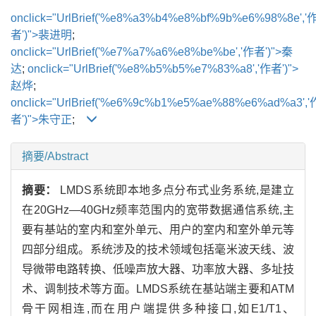
onclick="UrlBrief('%e8%a3%b4%e8%bf%9b%e6%98%8e','
者')">裴进明
;
onclick="UrlBrief('%e7%a7%a6%e8%be%be','作者')">秦
达
;
onclick="UrlBrief('%e8%b5%b5%e7%83%a8','作者')">
赵烨
;
onclick="UrlBrief('%e6%9c%b1%e5%ae%88%e6%ad%a3','
者')">朱守正
;
摘要/Abstract
摘要：
LMDS系统即本地多点分布式业务系统,是建立
在20GHz—40GHz频率范围内的宽带数据通信系统,主
要有基站的室内和室外单元、用户的室内和室外单元等
四部分组成。系统涉及的技术领域包括毫米波天线、波
导微带电路转换、低噪声放大器、功率放大器、多址技
术、调制技术等方面。LMDS系统在基站端主要和ATM
骨干网相连,而在用户端提供多种接口,如E1/T1、