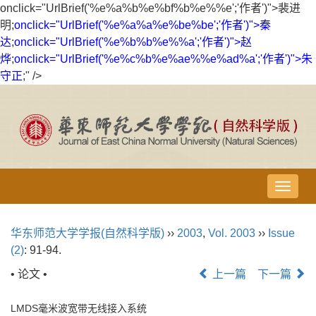
onclick="UrlBrief('%e%a%b%e%bf%b%e%%e';'作者')">裴进
明;
onclick="UrlBrief('%e%a%a%e%be%be';'作者')">秦
达
;
onclick="UrlBrief('%e%b%b%e%%a';'作者')">赵
烨
;
onclick="UrlBrief('%e%c%b%e%ae%%e%ad%a';'作者')">朱
守正
;" />
导
航
切
华东师范大学学报(自然科学版)
››
2003
,
Vol. 2003
››
Issue
换
(2)
: 91-94.
• 论文 •
上一篇
下一篇
LMDS毫米波宽带无线接入系统