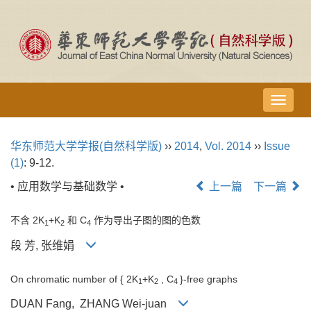
导
航
切
华东师范大学学报(自然科学版)
››
2014
,
Vol. 2014
››
Issue
换
(1)
: 9-12.
• 应用数学与基础数学 •
上一篇
下一篇
不含 2K
+K
和 C
作为导出子图的图的色数
1
2
4
段 芳, 张维娟
On chromatic number of { 2K
+K
, C
}-free graphs
1
2
4
DUAN Fang, ZHANG Wei-juan