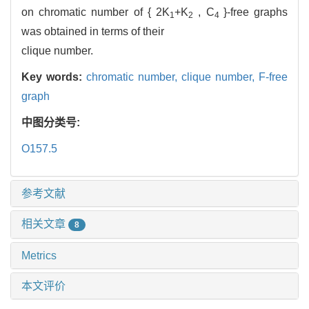
on chromatic number of { 2K
+K
, C
}-free graphs
1
2
4
was obtained in terms of their
clique number.
Key words:
chromatic number,
clique number,
F-free
graph
中图分类号:
O157.5
参考文献
相关文章
8
Metrics
本文评价