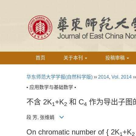
首页
关于本刊
投稿审稿
华东师范大学学报(自然科学版)
››
2014
,
Vol. 2014
›
• 应用数学与基础数学 •
不含 2K
+K
和 C
作为导出子图
1
2
4
段 芳, 张维娟
On chromatic number of { 2K
+K
1
2