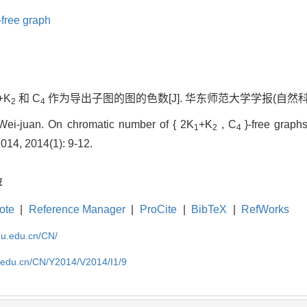
-free graph
+K
和 C
作为导出子图的图的色数[J]. 华东师范大学学报(自然科学版), 20
2
4
-juan. On chromatic number of { 2K
+K
, C
}-free graph
1
2
4
2014, 2014(1): 9-12.
荐
ote
|
Reference Manager
|
ProCite
|
BibTeX
|
RefWorks
cnu.edu.cn/CN/
u.edu.cn/CN/Y2014/V2014/I1/9