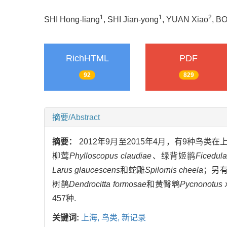
1
1
2
SHI Hong-liang
, SHI Jian-yong
, YUAN Xiao
, B
RichHTML
PDF
92
829
摘要/Abstract
摘要：
2012年9月至2015年4月，有9种鸟
柳莺
Phylloscopus claudiae
、绿背姬鹟
Ficedula
Larus glaucescens
和蛇雕
Spilornis cheela
；另
树鹊
Dendrocitta formosae
和黄臀鹎
Pycnonotus 
457种.
关键词:
上海,
鸟类,
新记录