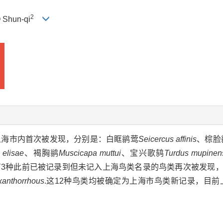
2
O Shun-qi
类在上海市内首次被发现，分别是：白眶鹟莺
Seicercus affinis
、棕脸
 elisae
、褐胸鹟
Muscicapa muttui
、宝兴歌鸫
Turdus mupinen
有3种此前已被记录到但未记入上海鸟类名录的鸟类再次被发现
xanthorrhous
.这12种鸟类均被确定为上海市鸟类新记录，目前