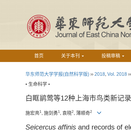
首页
关于本刊
投稿审稿
华东师范大学学报(自然科学版)
››
2018
,
Vol. 2018
›
• 生命科学 •
白眶鹟莺等12种上海市鸟类新记
1
1
2
2
施宏亮
, 施剑勇
, 袁晓
, 薄顺奇
Seicercus affinis
and records of el