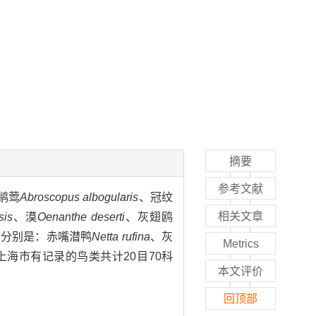
摘要
参考文献
鹟莺
Abroscopus albogularis
、冠纹
相关文章
sis
、漠
Oenanthe deserti
、灰翅鸥
，分别是：赤嘴潜鸭
Netta rufina
、灰
Metrics
上海市有记录的鸟类共计20目70科
本文评价
回顶部