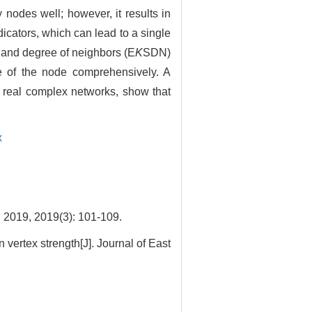
 nodes well; however, it results in
dicators, which can lead to a single
l and degree of neighbors (E
K
SDN)
e of the node comprehensively. A
n real complex networks, show that
x
 2019(3): 101-109.
 vertex strength[J]. Journal of East