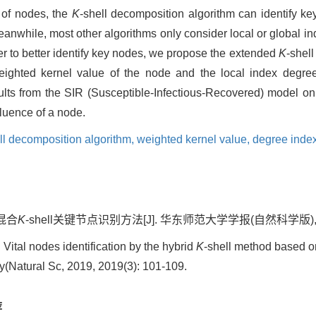
 of nodes, the
K
-shell decomposition algorithm can identify key
eanwhile, most other algorithms only consider local or global in
der to better identify key nodes, we propose the extended
K
-shel
weighted kernel value of the node and the local index degre
sults from the SIR (Susceptible-Infectious-Recovered) model o
fluence of a node.
ll decomposition algorithm,
weighted kernel value,
degree inde
混合
K
-shell关键节点识别方法[J]. 华东师范大学学报(自然科学版), 2019,
tal nodes identification by the hybrid
K
-shell method based on
y(Natural Sc, 2019, 2019(3): 101-109.
荐