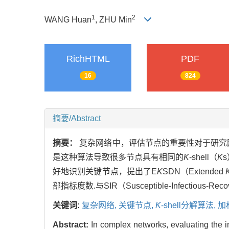
1
2
WANG Huan
, ZHU Min
RichHTML
PDF
16
824
摘要/Abstract
摘要：
复杂网络中，评估节点的重要性对于研究
是这种算法导致很多节点具有相同的
K
-shell（
K
好地识别关键节点，提出了E
K
SDN（Extended
部指标度数.与SIR（Susceptible-Infect
关键词:
复杂网络,
关键节点,
K
-shell分解算法,
加
Abstract:
In complex networks, evaluating the im