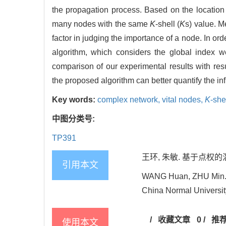
the propagation process. Based on the location
many nodes with the same
K
-shell (
K
s) value. M
factor in judging the importance of a node. In or
algorithm, which considers the global index 
comparison of our experimental results with re
the proposed algorithm can better quantify the in
Key words:
complex network,
vital nodes,
K
-she
中图分类号:
TP391
王环, 朱敏. 基于点权的
引用本文
WANG Huan, ZHU Min. Vi
China Normal Universit
/
收藏文章
0
/
推
使用本文