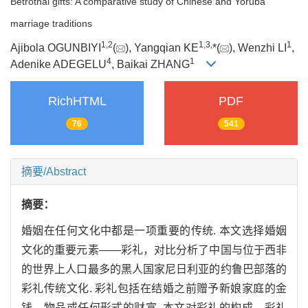
Betrothal gifts: A comparative study of Chinese and Yoruba
marriage traditions
1,
2
1,
3,
1
Ajibola OGUNBIYI
(
), Yangqian KE
*(
), Wenzhi LI
,
4
1
Adenike ADEGELU
, Baikai ZHANG
RichHTML
PDF
76
541
摘要/Abstract
摘要：
婚姻在任何文化中都是一项重要的传统. 本文选择婚姻
文化的重要元素——彩礼，对比分析了中国与位于西非
的世界上人口最多的黑人国家尼日利亚的约鲁巴部落的
彩礼传统文化. 彩礼包括在结婚之前赠予新娘家庭的金
钱、物品或任何形式的财富. 本文对彩礼的构成、彩礼