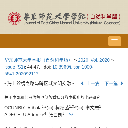
导
航
切
华东师范大学学报（自然科学版）
››
2020
,
Vol. 2020
››
换
Issue (S1)
: 44-47.
doi:
10.3969/j.issn.1000-
5641.202092112
• 海上丝绸之路与跨区域文明交融 •
上一篇
下一篇
关于中国和非洲约鲁巴部落婚姻习俗中彩礼的比较研究
1,
2
1,
3,
1
OGUNBIYI Ajibola
(
), 柯扬茜
*(
), 李文志
,
4
1
ADEGELU Adenike
, 张百凯