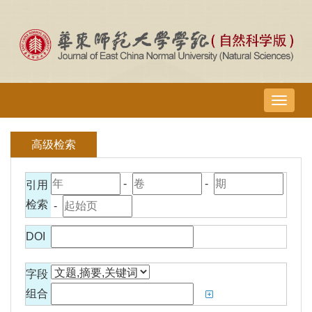
导
航
切
高级检索
换
-
-
引用
检索
-
DOI
字段
组合