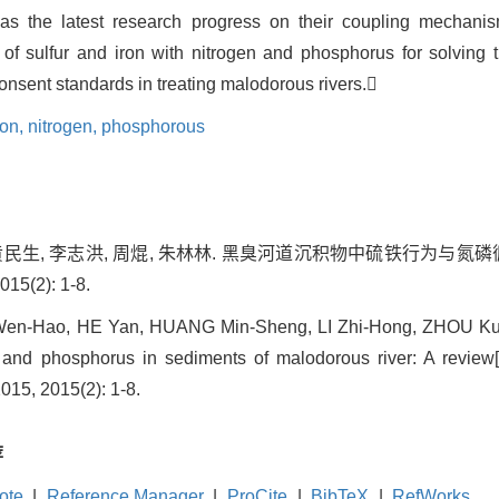
 as the latest research progress on their coupling mechanis
s of sulfur and iron with nitrogen and phosphorus for solving
onsent standards in treating malodorous rivers.
ron,
nitrogen,
phosphorous
 黄民生, 李志洪, 周焜, 朱林林. 黑臭河道沉积物中硫铁行为与氮
5(2): 1-8.
n-Hao, HE Yan, HUANG Min-Sheng, LI Zhi-Hong, ZHOU Kun, 
n and phosphorus in sediments of malodorous river: A review
2015, 2015(2): 1-8.
荐
ote
|
Reference Manager
|
ProCite
|
BibTeX
|
RefWorks