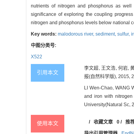
nutrients of nitrogen and phosphorus as well
significance of exploring the coupling progres
nitrogen and phosphorus levels below national c
Key words:
malodorous river,
sediment,
sulfur,
i
中图分类号:
X522
李文超, 王文浩, 何岩,
引用本文
报(自然科学版), 2015, 201
LI Wen-Chao, WANG We
and iron with nitroge
University(Natural Sc, 
/
收藏文章
0
/
推
使用本文
导出引用管理器
EndN