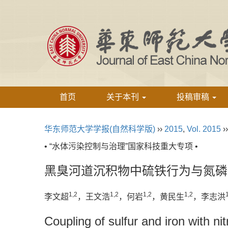
首页
关于本刊
投稿审稿
华东师范大学学报(自然科学版)
››
2015
,
Vol. 2015
›
• “水体污染控制与治理”国家科技重大专项 •
黑臭河道沉积物中硫铁行为与氮磷
1,2
1,2
1,2
1,2
李文超
，王文浩
，何岩
，黄民生
，李志洪
Coupling of sulfur and iron with n