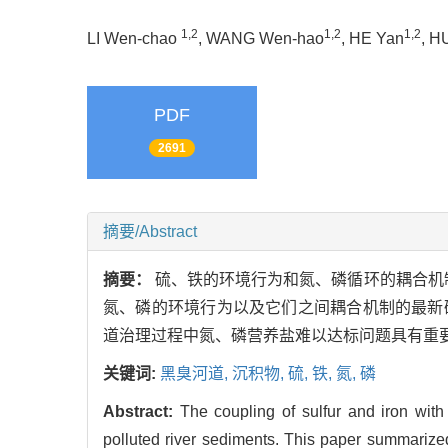
1,2
1,2
1,2
LI Wen-chao
, WANG Wen-hao
, HE Yan
, H
PDF
2691
摘要/Abstract
摘要：
硫、铁的环境行为和氮、磷循环的耦合机
氮、磷的环境行为以及它们之间耦合机制的最新
道治理过程中氮、磷营养盐难以达标问题具有重要
关键词:
黑臭河道,
沉积物,
硫,
铁,
氮,
磷
Abstract:
The coupling of sulfur and iron with
polluted river sediments. This paper summarize