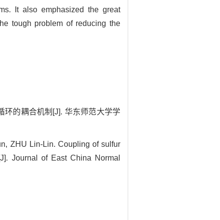
ms. It also emphasized the great
 the tough problem of reducing the
磷循环的耦合机制[J]. 华东师范大学学
ZHU Lin-Lin. Coupling of sulfur
[J]. Journal of East China Normal