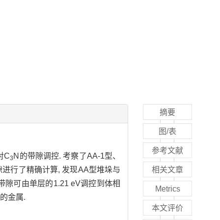
摘要
图/表
参考文献
对C
N的带隙调控. 考察了AA-1型、
3
对带隙进行了精确计算, 发现AA型堆垛与
相关文章
带隙可由单层的1.21 eV调控到体相
Metrics
的金属.
本文评价