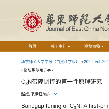
首页
关于本刊
投稿审稿
华东师范大学学报（自然科学版）
››
2022
,
Vol. 20
• 物理学与电子学 •
C
N带隙调控的第一性原理研究
3
赵威, 袁清红*(
)
Bandgap tuning of C
N: A first-pr
3