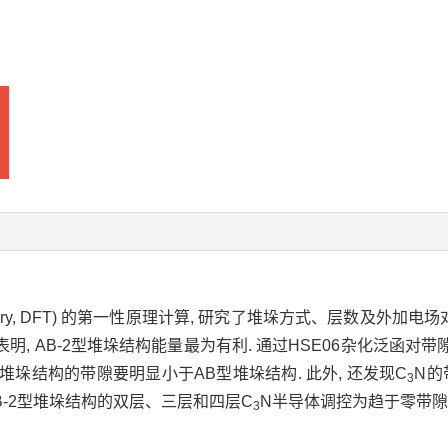
 Theory, DFT) 的第一性原理计算, 研究了堆垛方式、层数及外加电场
 计算表明, AB-2型堆垛结构能量最为有利. 通过HSE06杂化泛函
型堆垛结构的带隙要明显小于AB型堆垛结构. 此外, 还发现C
N的
3
有AB-2型堆垛结构的双层、三层和四层C
N半导体调控为趋于零带隙
3