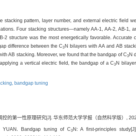
e stacking pattern, layer number, and external electric field we
culations. Four stacking structures—namely AA-1, AA-2, AB-1,
AB-2 structure was the most energetically favorable. Accurate 
gap difference between the C
N bilayers with AA and AB stackin
3
ith AB stacking. Moreover, we found that the bandgap of C
N d
3
applying a vertical electric field, the bandgap of a C
N bilayer
3
acking,
bandgap tuning
控的第一性原理研究[J]. 华东师范大学学报（自然科学版）, 2022, 202
 YUAN. Bandgap tuning of C
N: A first-principles study
3