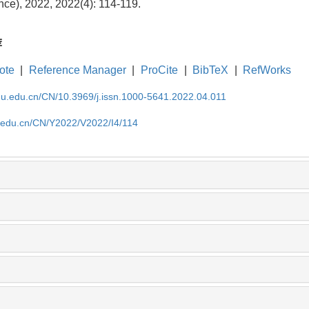
nce), 2022, 2022(4): 114-119.
荐
ote
|
Reference Manager
|
ProCite
|
BibTeX
|
RefWorks
cnu.edu.cn/CN/10.3969/j.issn.1000-5641.2022.04.011
u.edu.cn/CN/Y2022/V2022/I4/114