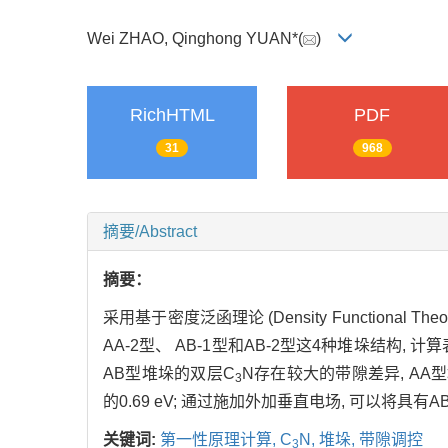
Wei ZHAO, Qinghong YUAN*(
)
RichHTML
PDF
31
968
摘要/Abstract
摘要：
采用基于密度泛函理论 (Density Functional
AA-2型、 AB-1型和AB-2型这4种堆垛结构,
AB型堆垛的双层C
N存在较大的带隙差异, AA
3
的0.69 eV; 通过施加外加垂直电场, 可以将具
关键词:
第一性原理计算,
C
N,
堆垛,
带隙调控
3