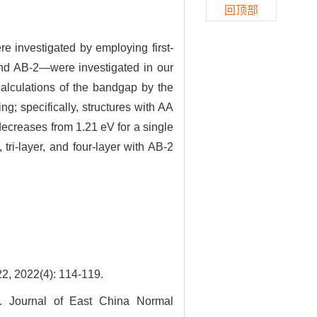
回顶部
re investigated by employing first-
 and AB-2—were investigated in our
calculations of the bandgap by the
g; specifically, structures with AA
ecreases from 1.21 eV for a single
, tri-layer, and four-layer with AB-2
2(4): 114-119.
[J]. Journal of East China Normal