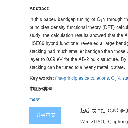
Abstract:
In this paper, bandgap tuning of C
N through th
3
principles density functional theory (DFT) cal
study; the calculation results showed that the 
HSE06 hybrid functional revealed a large band
stacking had much smaller bandgap than those w
layer to 0.69 eV for the AB-2 bulk structure. By 
stacking can be tuned to a nearly metallic state.
Key words:
first-principles calculations,
C
N,
st
3
中图分类号:
O469
赵威, 袁清红. C
N带隙调
3
引用本文
Wei ZHAO, Qinghong