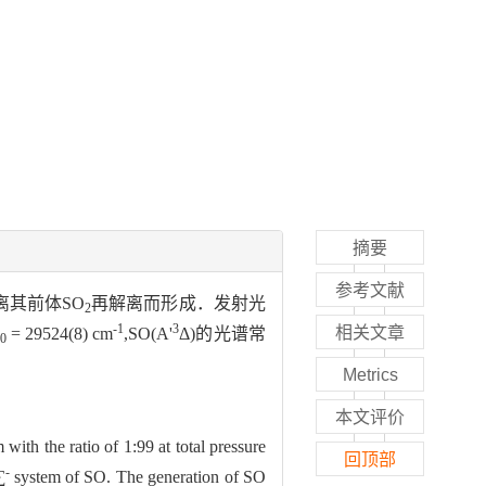
摘要
参考文献
离其前体SO
再解离而形成．发射光
2
-1
3
相关文章
= 29524(8) cm
,SO(A'
Δ)的光谱常
0
Metrics
本文评价
with the ratio of 1:99 at total pressure
回顶部
-
∑
system of SO. The generation of SO