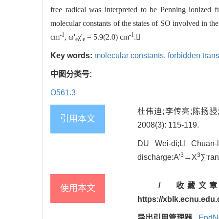
free radical was interpreted to be Penning ionized 
molecular constants of the states of SO involved in the
-1
-1
cm
, ω'
χ'
= 5.9(2.0) cm
.
e
e
Key words:
molecular constants,
forbidden trans
中图分类号:
O561.3
杜伟迪;李传亮;陈扬骎
引用本文
2008(3): 115-119.
DU Wei-di;LI Chuan-
3
3
-
discharge:A'
→X
∑
ran
/
收藏文
使用本文
https://xblk.ecnu.edu
导出引用管理器
EndN