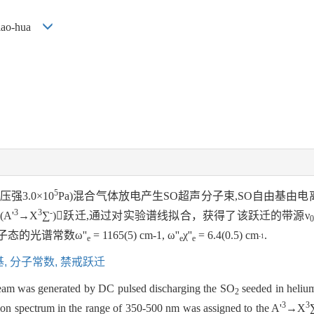
ao-hua
5
压强3.0×10
Pa)混合气体放电产生SO超声分子束,SO自由基由电
3
3
-
A'
→X
∑
)跃迁,通过对实验谱线拟合，获得了该跃迁的带源ν
0
子态的光谱常数ω''
= 1165(5) cm-1, ω''
χ''
= 6.4(0.5) cm
.
-1
e
e
e
基,
分子常数,
禁戒跃迁
beam was generated by DC pulsed discharging the SO
seeded in helium 
2
3
3
ion spectrum in the range of 350-500 nm was assigned to the A'
→X