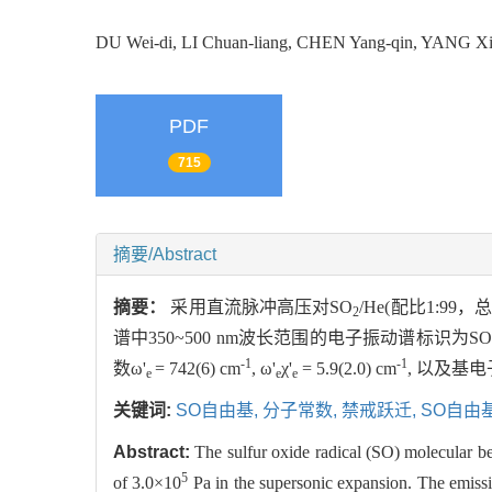
DU Wei-di, LI Chuan-liang, CHEN Yang-qin, YANG Xi
PDF
715
摘要/Abstract
摘要：
采用直流脉冲高压对SO
/He(配比1:99，总
2
谱中350~500 nm波长范围的电子振动谱标识为SO(
-1
-1
数ω'
= 742(6) cm
, ω'
χ'
= 5.9(2.0) cm
, 以及基电
e
e
e
关键词:
SO自由基,
分子常数,
禁戒跃迁,
SO自由
Abstract:
The sulfur oxide radical (SO) molecular 
5
of 3.0×10
Pa in the supersonic expansion. The emiss