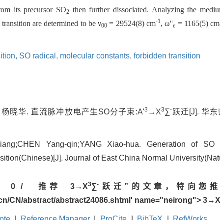
from its precursor SO
then further dissociated. Analyzing the mediu
2
-1
 transition are determined to be ν
= 29524(8) cm
, ω''
= 1165(5) cm-
00
e
ition,
SO radical,
molecular constants,
forbidden transition
3
3
-
;杨晓华. 直流脉冲放电产生SO分子束:A'
→X
∑
跃迁[J]. 华
liang;CHEN Yang-qin;YANG Xiao-hua. Generation of SO
sition(Chinese)[J]. Journal of East China Normal University(Nat
3
-
章
0
/
推荐
3→X
∑
跃迁”的文章，特向您推
.cn/CN/abstract/abstract24086.shtml' name="neirong">
3→
ote
|
Reference Manager
|
ProCite
|
BibTeX
|
RefWorks