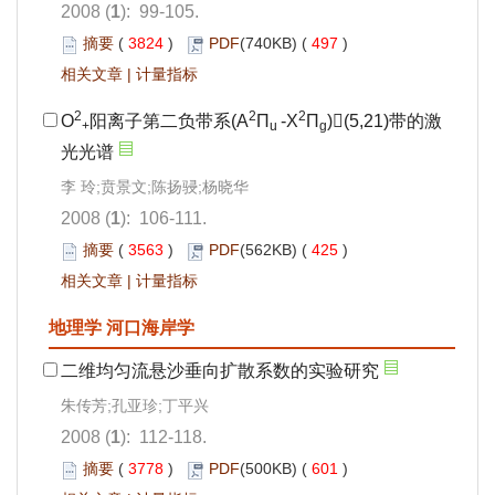
2008 (
1
): 99-105.
摘要
(
3824
)
PDF
(740KB) (
497
)
相关文章
|
计量指标
2
2
2
O
阳离子第二负带系(A
Π
-X
Π
)(5,21)带的激
+
u
g
光光谱
李 玲;贲景文;陈扬骎;杨晓华
2008 (
1
): 106-111.
摘要
(
3563
)
PDF
(562KB) (
425
)
相关文章
|
计量指标
地理学 河口海岸学
二维均匀流悬沙垂向扩散系数的实验研究
朱传芳;孔亚珍;丁平兴
2008 (
1
): 112-118.
摘要
(
3778
)
PDF
(500KB) (
601
)