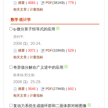
摘要
(
4081
)
PDF
(381KB) (
779
)
相关文章
|
计量指标
数学 统计学
q-微分算子恒等式的应用
房剑平;
2008 (
1
): 20-24.
摘要
(
3371
)
PDF
(328KB) (
529
)
相关文章
|
计量指标
奇异值分解在广义逆中的应用
陈孝娟;郭文彬;
2008 (
1
): 25-29.
摘要
(
3545
)
PDF
(279KB) (
602
)
相关文章
|
计量指标
复动力系统生成循环群和二面体群对称图像