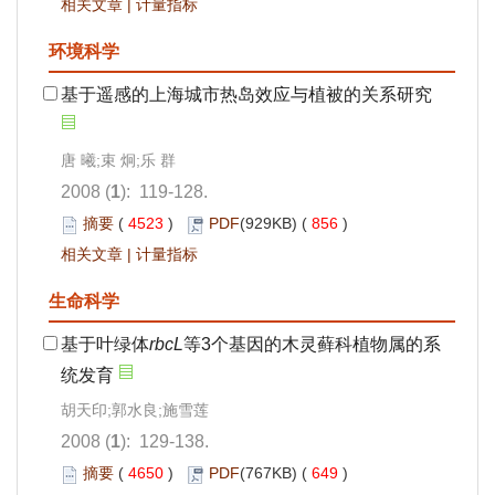
相关文章
|
计量指标
环境科学
基于遥感的上海城市热岛效应与植被的关系研究
唐 曦;束 炯;乐 群
2008 (
1
): 119-128.
摘要
(
4523
)
PDF
(929KB) (
856
)
相关文章
|
计量指标
生命科学
基于叶绿体
rbcL
等3个基因的木灵藓科植物属的系
统发育
胡天印;郭水良;施雪莲
2008 (
1
): 129-138.
摘要
(
4650
)
PDF
(767KB) (
649
)