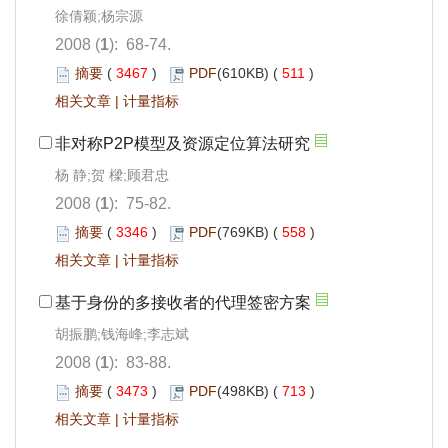
徐倩颖;杨宗源
2008 (
1
): 68-74.
摘要
(
3467
)
PDF
(610KB) (
511
)
相关文章
|
计量指标
非对称P2P模型及资源定位算法研究
杨 静;贺 樑;顾君忠
2008 (
1
): 75-82.
摘要
(
3346
)
PDF
(769KB) (
558
)
相关文章
|
计量指标
基于身份的多接收者的代理签密方案
胡振鹏;钱海峰;李志斌
2008 (
1
): 83-88.
摘要
(
3473
)
PDF
(498KB) (
713
)
相关文章
|
计量指标