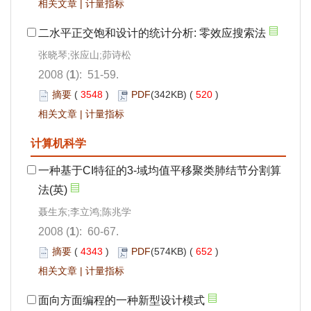
相关文章
|
计量指标
二水平正交饱和设计的统计分析: 零效应搜索法
张晓琴;张应山;茆诗松
2008 (
1
): 51-59.
摘要
(
3548
)
PDF
(342KB) (
520
)
相关文章
|
计量指标
计算机科学
一种基于CI特征的3-域均值平移聚类肺结节分割算
法(英)
聂生东;李立鸿;陈兆学
2008 (
1
): 60-67.
摘要
(
4343
)
PDF
(574KB) (
652
)
相关文章
|
计量指标
面向方面编程的一种新型设计模式