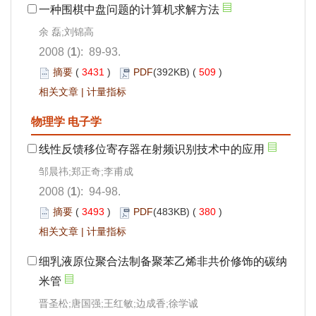
一种围棋中盘问题的计算机求解方法
余 磊;刘锦高
2008 (
1
): 89-93.
摘要
(
3431
)
PDF
(392KB) (
509
)
相关文章
|
计量指标
物理学 电子学
线性反馈移位寄存器在射频识别技术中的应用
邹晨祎;郑正奇;李甫成
2008 (
1
): 94-98.
摘要
(
3493
)
PDF
(483KB) (
380
)
相关文章
|
计量指标
细乳液原位聚合法制备聚苯乙烯非共价修饰的碳纳
米管
晋圣松;唐国强;王红敏;边成香;徐学诚