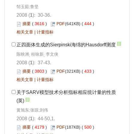
邹玉茹;鲁坚
2008 (
1
): 30-36.
摘要
(
3616
)
PDF
(641KB) (
444
)
相关文章
|
计量指标
正四面体生成的Sierpinski海绵的Hausdorff测度
陈映洲
桂咏新
李文侠
;
;
2008 (
1
): 37-43.
摘要
(
3803
)
PDF
(321KB) (
433
)
相关文章
|
计量指标
关于SARV模型技术分析指标相应统计量的性质
(英)
黄旭东;张琼;刘伟
2008 (
1
): 44-50,1.
摘要
(
4179
)
PDF
(187KB) (
500
)