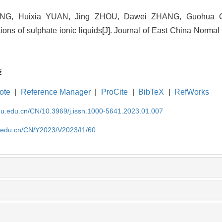
G, Huixia YUAN, Jing ZHOU, Dawei ZHANG, Guohua GAO
tions of sulphate ionic liquids[J]. Journal of East China Normal
荐
ote
|
Reference Manager
|
ProCite
|
BibTeX
|
RefWorks
cnu.edu.cn/CN/10.3969/j.issn.1000-5641.2023.01.007
u.edu.cn/CN/Y2023/V2023/I1/60