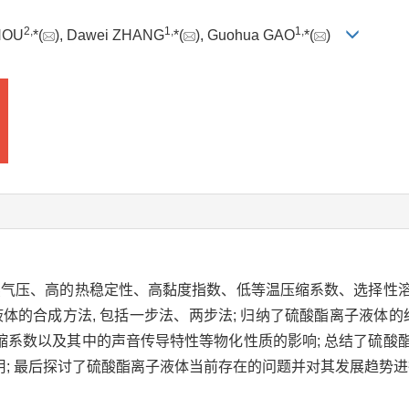
2,
1,
1,
ZHOU
*(
), Dawei ZHANG
*(
), Guohua GAO
*(
)
的蒸气压、高的热稳定性、高黏度指数、低等温压缩系数、选择性
体的合成方法, 包括一步法、两步法; 归纳了硫酸酯离子液体的
缩系数以及其中的声音传导特性等物化性质的影响; 总结了硫酸
; 最后探讨了硫酸酯离子液体当前存在的问题并对其发展趋势进