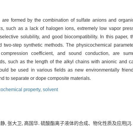
d, are formed by the combination of sulfate anions and organic
cs, such as a lack of halogen ions, extremely low vapor pressu
selective solubility, and good biocompatibility. In this paper, 
d two-step synthetic methods. The physicochemical parameters
al compression coefficient, and sound conduction, are sum
uids, such as the length of the alkyl chains with anionic and c
could be used in various fields as new environmentally friendly
and to separate or dope composite materials.
cochemical property,
solvent
 周静, 张大卫, 高国华. 硫酸酯离子液体的合成、物化性质及应用[