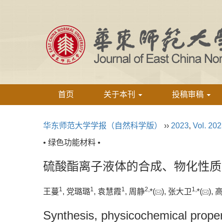
首页
关于本刊
投稿审稿
华东师范大学学报（自然科学版）
››
2023
,
Vol. 20
• 绿色功能材料 •
硫酸酯离子液体的合成、物化性质
1
1
1
2,
1,
王蔓
, 党璐璐
, 袁慧霞
, 周静
*(
), 张大卫
*(
),
Synthesis, physicochemical propert