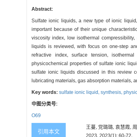
Abstract:
Sulfate ionic liquids, a new type of ionic liqui
important because of their unique characteristi
viscosity index, low isothermal compressibility, 
liquids is reviewed, with focus on one-step an
refractive index, surface tension, isotherm
physicochemical properties of sulfate ionic liq
sulfate ionic liquids discussed in this review 
lubricating materials, gas absorption materials, 
Key words:
sulfate ionic liquid,
synthesis,
physi
中图分类号:
O69
王蔓, 党璐璐, 袁慧霞,
引用本文
2023, 2023(1): 60-72.