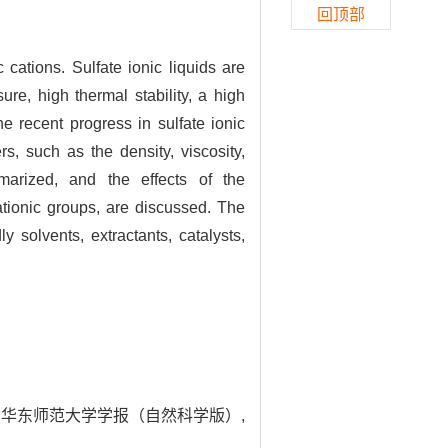
回顶部
 cations. Sulfate ionic liquids are
re, high thermal stability, a high
the recent progress in sulfate ionic
, such as the density, viscosity,
marized, and the effects of the
ationic groups, are discussed. The
 solvents, extractants, catalysts,
J]. 华东师范大学学报（自然科学版）,