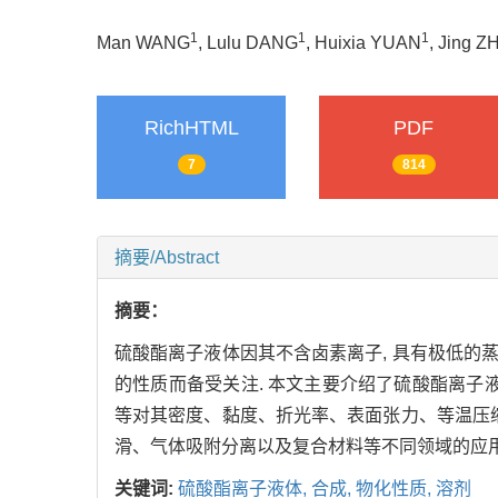
1
1
1
Man WANG
, Lulu DANG
, Huixia YUAN
, Jing 
RichHTML
PDF
7
814
摘要/Abstract
摘要：
硫酸酯离子液体因其不含卤素离子, 具有极低
的性质而备受关注. 本文主要介绍了硫酸酯离子液
等对其密度、黏度、折光率、表面张力、等温压
滑、气体吸附分离以及复合材料等不同领域的应用
关键词:
硫酸酯离子液体,
合成,
物化性质,
溶剂