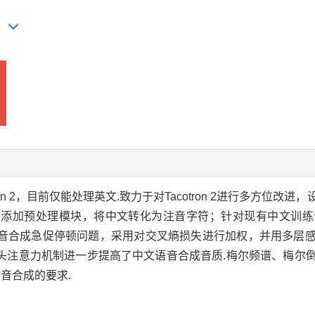
on 2，目前仅能处理英文.致力于对Tacotron 2进行多方位
，添加预处理模块，将中文转化为注音字符；针对现有中文训练
音合成急促停顿问题，采用对交叉熵损失进行加权，并用多层
头注意力机制进一步提高了中文语音合成音质.梅尔频谱、梅尔
语音合成的要求.