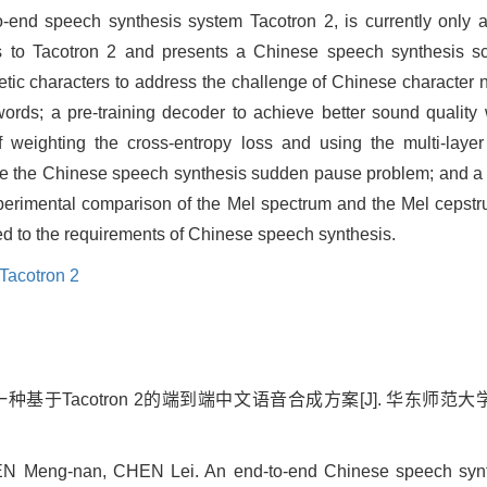
o-end speech synthesis system Tacotron 2, is currently only a
 to Tacotron 2 and presents a Chinese speech synthesis sc
tic characters to address the challenge of Chinese character n
ords; a pre-training decoder to achieve better sound quality 
f weighting the cross-entropy loss and using the multi-layer
olve the Chinese speech synthesis sudden pause problem; and a
xperimental comparison of the Mel spectrum and the Mel cepst
ed to the requirements of Chinese speech synthesis.
Tacotron 2
一种基于Tacotron 2的端到端中文语音合成方案[J]. 华东师范大学学报(
 Meng-nan, CHEN Lei. An end-to-end Chinese speech synt