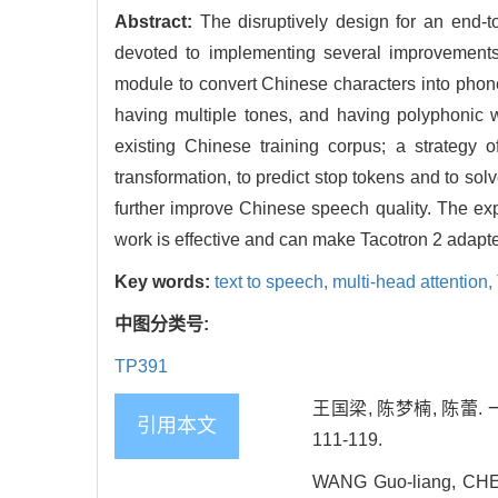
Abstract:
The disruptively design for an end-t
devoted to implementing several improvements
module to convert Chinese characters into phone
having multiple tones, and having polyphonic w
existing Chinese training corpus; a strategy o
transformation, to predict stop tokens and to s
further improve Chinese speech quality. The e
work is effective and can make Tacotron 2 adapt
Key words:
text to speech,
multi-head attention,
中图分类号:
TP391
王国梁, 陈梦楠, 陈蕾. 
引用本文
111-119.
WANG Guo-liang, CHEN