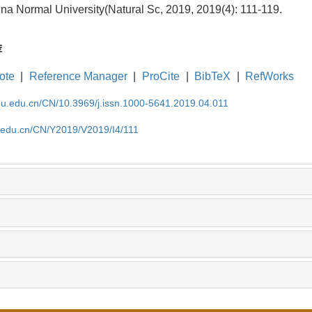
hina Normal University(Natural Sc, 2019, 2019(4): 111-119.
荐
ote
|
Reference Manager
|
ProCite
|
BibTeX
|
RefWorks
cnu.edu.cn/CN/10.3969/j.issn.1000-5641.2019.04.011
u.edu.cn/CN/Y2019/V2019/I4/111