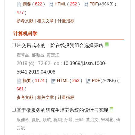
摘要
(
822
)
HTML
(
252
)
PDF
(496KB) (
477
)
参考文献
|
相关文章
|
计量指标
计算机科学
带交易成本的二阶在线投资组合选择策略
瞿菁晶, 郁顺昌, 黄定江
2019 (
4
): 72-82. doi:
10.3969/j.issn.1000-
5641.2019.04.008
摘要
(
1174
)
HTML
(
252
)
PDF
(762KB) (
681
)
参考文献
|
相关文章
|
计量指标
基于微服务的研究生培养系统的设计与实现
殷佳玲, 夏帆, 顾航, 祝翔, 孙晨, 王晔, 董启文, 宋树彬, 傅
云斌