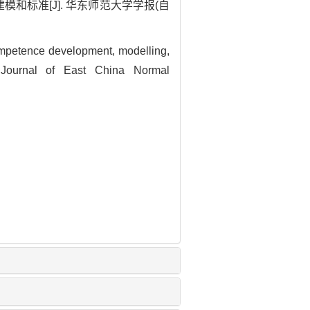
和标准[J]. 华东师范大学学报(自
ompetence development, modelling,
. Journal of East China Normal