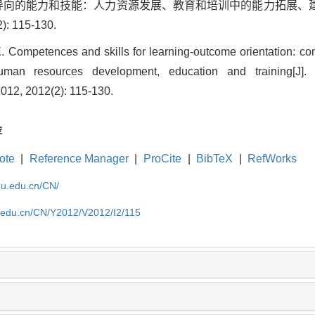
结果导向的能力和技能：人力资源发展、教育和培训中的能力拓展、建模
: 115-130.
 Competences and skills for learning-outcome orientation: c
uman resources development, education and training[J]
2012, 2012(2): 115-130.
荐
ote
|
Reference Manager
|
ProCite
|
BibTeX
|
RefWorks
cnu.edu.cn/CN/
u.edu.cn/CN/Y2012/V2012/I2/115