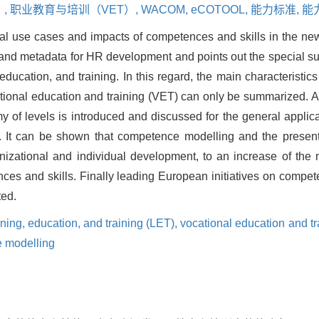
,
职业教育与培训（VET）,
WACOM,
eCOTOOL,
能力标准,
能
al use cases and impacts of competences and skills in the new a
rds and metadata for HR development and points out the special 
education, and training. In this regard, the main characteristic
tional education and training (VET) can only be summarized. 
of levels is introduced and discussed for the general applicat
ng. It can be shown that competence modelling and the prese
nizational and individual development, to an increase of the 
ces and skills. Finally leading European initiatives on compe
ted.
rning, education, and training (LET),
vocational education and t
e modelling