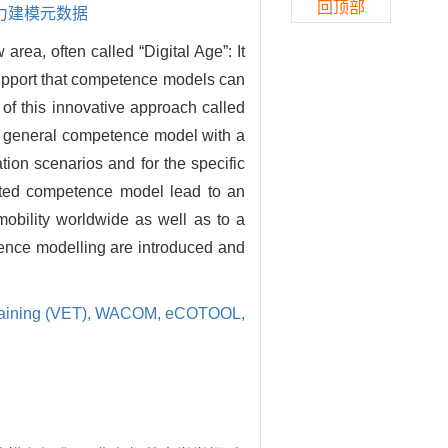
回顶部
力建模元数据
rea, often called “Digital Age”: It
support that competence models can
s of this innovative approach called
A general competence model with a
ion scenarios and for the specific
nted competence model lead to an
mobility worldwide as well as to a
tence modelling are introduced and
raining (VET),
WACOM,
eCOTOOL,