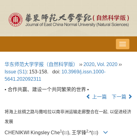
导
航
切
华东师范大学学报（自然科学版）
››
2020
,
Vol. 2020
››
换
Issue (S1)
: 153-158.
doi:
10.3969/j.issn.1000-
5641.202092311
• 合作共赢、建设一个共同繁荣的世界 •
上一篇
下一篇
将海上丝绸之路与撒哈拉以南非洲运输走廊整合在一起, 以促进经济
发展
1
2,
CHENIKWI Kingsley Che
(
), 王学锋
*(
)