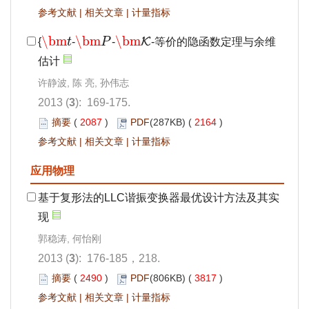
参考文献
|
相关文章
|
计量指标
\bm
\bm
\bm
K
{
t
-
P
-
-等价的隐函数定理与余维
\bm
t
\bm
P
\bm
K
估计
许静波, 陈 亮, 孙伟志
2013 (
3
): 169-175.
摘要
(
2087
)
PDF
(287KB) (
2164
)
参考文献
|
相关文章
|
计量指标
应用物理
基于复形法的LLC谐振变换器最优设计方法及其实
现
郭稳涛, 何怡刚
2013 (
3
): 176-185，218.
摘要
(
2490
)
PDF
(806KB) (
3817
)
参考文献
|
相关文章
|
计量指标