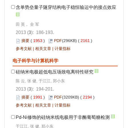
含单势垒量子隧穿结构电子稳恒输运中的接点效应
田 英， 全 军
2013 (
3
): 186-193.
摘要
(
1953
)
PDF
(296KB) (
2161
)
参考文献
|
相关文章
|
计量指标
电子科学与计算机科学
硅纳米电极超低电压场致电离特性研究
陈 云, 张 健, 于江江, 郑小东
2013 (
3
): 194-201.
摘要
(
1991
)
PDF
(3209KB) (
2194
)
参考文献
|
相关文章
|
计量指标
Pd-Ni修饰的硅纳米线电极用于非酶葡萄糖检测
于江江, 张 健, 郑小东