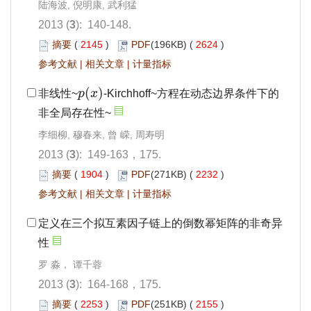
陆海波, 倪明康, 武利猛
2013 (
3
): 140-148.
摘要
(
2145
)
PDF
(196KB) (
2624
)
参考文献
|
相关文章
|
计量指标
(
)
非线性~
p
x
-Kirchhoff~方程在动态边界条件下的
p
(
x
)
非全局存在性~
李细柳, 穆春来, 曾 嵘, 周寿明
2013 (
3
): 149-163，175.
摘要
(
1904
)
PDF
(271KB) (
2232
)
参考文献
|
相关文章
|
计量指标
定义在三个拟互素因子链上的倒数幂矩阵的非奇异
性
罗 淼， 谭千蓉
2013 (
3
): 164-168，175.
摘要
(
2253
)
PDF
(251KB) (
2155
)