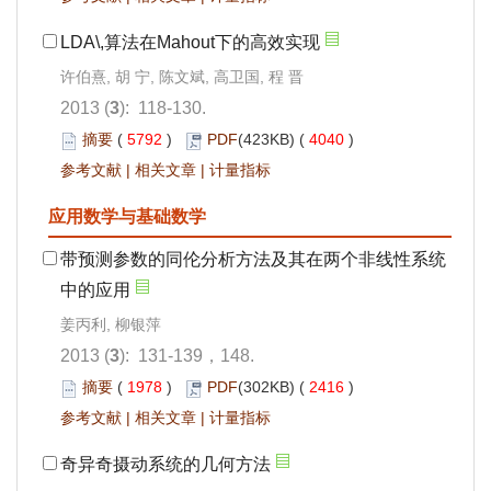
LDA\,算法在Mahout下的高效实现
许伯熹, 胡 宁, 陈文斌, 高卫国, 程 晋
2013 (
3
): 118-130.
摘要
(
5792
)
PDF
(423KB) (
4040
)
参考文献
|
相关文章
|
计量指标
应用数学与基础数学
带预测参数的同伦分析方法及其在两个非线性系统
中的应用
姜丙利, 柳银萍
2013 (
3
): 131-139，148.
摘要
(
1978
)
PDF
(302KB) (
2416
)
参考文献
|
相关文章
|
计量指标
奇异奇摄动系统的几何方法