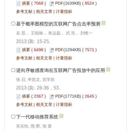
摘要
(
7068
)
PDF
(1639KB) (
8524
)
参考文献
|
相关文章
|
计量指标
基于概率图模型的互联网广告点击率预测
岳 昆， 王朝禄， 朱运磊， 武 浩， 刘惟一
2013 (
3
): 15-25.
摘要
(
6498
)
PDF
(1294KB) (
7571
)
参考文献
|
相关文章
|
计量指标
逆向序敏感查询在互联网广告投放中的应用
张 召, 申凯文, 宫学庆
2013 (
3
): 26-36，53.
摘要
(
2367
)
PDF
(1771KB) (
2645
)
参考文献
|
相关文章
|
计量指标
下一代移动推荐系统
宋乐怡, 熊 辉, 张 蓉