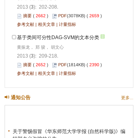
2013 (
3
): 202-208.
摘要
(
2662
)
PDF
(3078KB) (
2659
)
参考文献
|
相关文章
|
计量指标
基于类间可分性DAG-SVM的文本分类
黄振龙， 郑 骏， 胡文心
2013 (
3
): 209-218.
摘要
(
2652
)
PDF
(1814KB) (
2390
)
参考文献
|
相关文章
|
计量指标
通知公告
更多...
关于警惕假冒《华东师范大学学报 (自然科学版)》编
辑部名义诈骗的公告