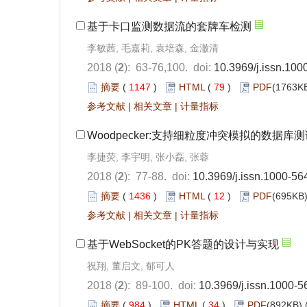
基于卡口监测数据流的套牌车检测
李敏茜, 毛嘉莉, 袁培森, 金澈清
2018 (
2
): 63-76,100. doi:
10.3969/j.issn.10
摘要
(
1147
)
HTML
(
79
)
PDF
(1763KB
参考文献
|
相关文章
|
计量指标
Woodpecker:支持细粒度冲突模拟的数据库
李捷荧, 李宇明, 张小磊, 张蓉
2018 (
2
): 77-88. doi:
10.3969/j.issn.1000-56
摘要
(
1436
)
HTML
(
12
)
PDF
(695KB)
参考文献
|
相关文章
|
计量指标
基于WebSocket的PK答题的设计与实现
祝翔, 董启文, 郁可人
2018 (
2
): 89-100. doi:
10.3969/j.issn.1000-
摘要
(
984
)
HTML
(
34
)
PDF
(892KB) 