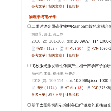
参考文献
|
相关文章
|
计量指标
物理学与电子学
二维过渡金属硫化物中Rashba自旋轨道耦
姚群芳, 蔡佳, 龚士静
2018 (
2
): 101-108. doi:
10.3969/j.issn.1000
摘要
(
1152
)
HTML
(
20
)
PDF
(1090KB
参考文献
|
相关文章
|
计量指标
飞秒激光激发磁性薄膜产生相干声学声子的研
颜佳琪, 李巍, 楼柿涛, 张晓磊
2018 (
2
): 109-114. doi:
10.3969/j.issn.1000
摘要
(
1174
)
HTML
(
13
)
PDF
(576KB)
参考文献
|
相关文章
|
计量指标
2+
基于太阳能切削硅粉制备Eu
激发的直接白