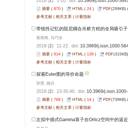
2018 (
2
): 1-10. doi:
10.3969/j.issn.1000-564
摘要
(
870
)
HTML
(
24
)
PDF
(299KB) 
参考文献
|
相关文章
|
计量指标
带线性记忆的阻尼耦合吊桥方程的全局吸引子
黄商商, 马巧珍
2018 (
2
): 11-22. doi:
10.3969/j.issn.1000-56
摘要
(
914
)
HTML
(
139
)
PDF
(315KB)
参考文献
|
相关文章
|
计量指标
探索Euler图的等价命题
孙慧, 姚兵
2018 (
2
): 23-30,40. doi:
10.3969/j.issn.1000
摘要
(
768
)
HTML
(
14
)
PDF
(739KB) 
参考文献
|
相关文章
|
计量指标
左拟中插式Gamma算子在Orlicz空间中的逼