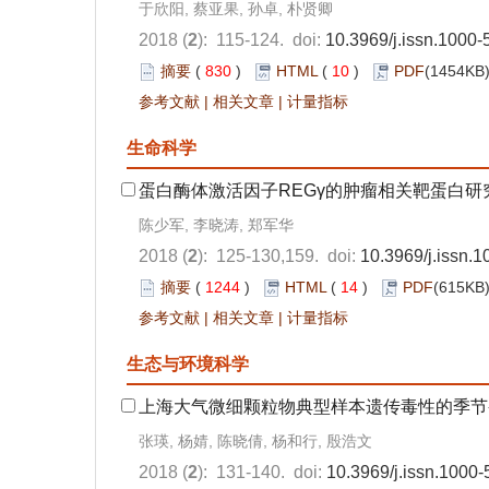
于欣阳, 蔡亚果, 孙卓, 朴贤卿
2018 (
2
): 115-124. doi:
10.3969/j.issn.1000
摘要
(
830
)
HTML
(
10
)
PDF
(1454KB)
参考文献
|
相关文章
|
计量指标
生命科学
蛋白酶体激活因子REGγ的肿瘤相关靶蛋白研
陈少军, 李晓涛, 郑军华
2018 (
2
): 125-130,159. doi:
10.3969/j.issn.
摘要
(
1244
)
HTML
(
14
)
PDF
(615KB)
参考文献
|
相关文章
|
计量指标
生态与环境科学
上海大气微细颗粒物典型样本遗传毒性的季节
张瑛, 杨婧, 陈晓倩, 杨和行, 殷浩文
2018 (
2
): 131-140. doi:
10.3969/j.issn.1000