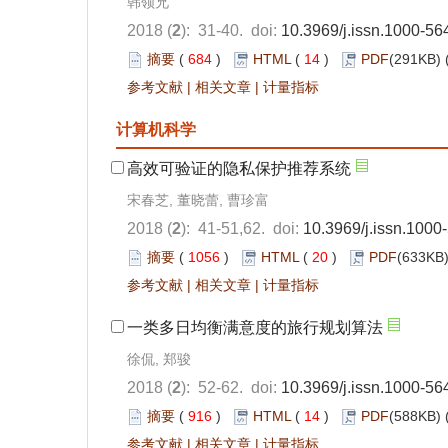
韩领兄
2018 (
2
): 31-40. doi:
10.3969/j.issn.1000-56
摘要
(
684
)
HTML
(
14
)
PDF
(291KB) 
参考文献
|
相关文章
|
计量指标
计算机科学
高效可验证的隐私保护推荐系统
宋春芝, 董晓蕾, 曹珍富
2018 (
2
): 41-51,62. doi:
10.3969/j.issn.1000
摘要
(
1056
)
HTML
(
20
)
PDF
(633KB)
参考文献
|
相关文章
|
计量指标
一类多日均衡满意度的旅行规划算法
徐侃, 郑骏
2018 (
2
): 52-62. doi:
10.3969/j.issn.1000-56
摘要
(
916
)
HTML
(
14
)
PDF
(588KB) 
参考文献
|
相关文章
|
计量指标