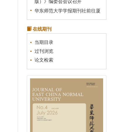
华东师范大学学报期刊社前往厦
门大学学报（自然科学版）编辑
部调研学习
在线期刊
关于我刊启用新的服务器的说明
《统计理论及其应用》征稿通知
当期目录
关于有不法分子冒充本刊行骗的
过刊浏览
声明
论文检索