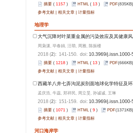
摘要
(
1157
)
HTML
(
13
)
PDF
(835KB)
参考文献
|
相关文章
|
计量指标
地理学
大气沉降对叶菜重金属的污染效应及其健康风
周枭潇, 毕春娟, 汪萌, 周雅, 陈振楼
2018 (
2
): 141-150. doi:
10.3969/j.issn.1000
摘要
(
1218
)
HTML
(
13
)
PDF
(666KB)
参考文献
|
相关文章
|
计量指标
西藏羊八井七弄沟泥炭剖面地球化学特征及环
孟庆浩, 牛蕊, 郑祥民, 周立旻, 孙诚诚, 王琳
2018 (
2
): 151-159. doi:
10.3969/j.issn.1000
摘要
(
1071
)
HTML
(
9
)
PDF
(1371KB)
参考文献
|
相关文章
|
计量指标
河口海岸学