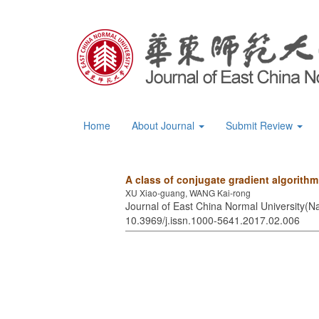
Home
About Journal
Submit Review
A class of conjugate gradient algorithm
XU Xiao-guang, WANG Kai-rong
Journal of East China Normal University(Na
10.3969/j.issn.1000-5641.2017.02.006