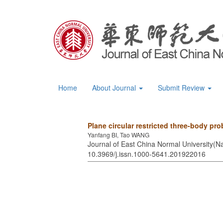
Home
About Journal
Submit Review
Plane circular restricted three-body p
Yanfang BI, Tao WANG
Journal of East China Normal University(Na
10.3969/j.issn.1000-5641.201922016