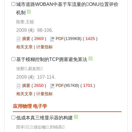
城市道路WOBAN中基于车流量的ONU位置评价
机制
陈蕾;王能
2009 (
4
): 98-106.
摘要
(
2869
)
PDF
(1399KB) (
1425
)
相关文章
|
计量指标
基于模糊控制的TCP拥塞避免算法
张辉;易发胜
2009 (
4
): 107-114.
摘要
(
2650
)
PDF
(957KB) (
1701
)
相关文章
|
计量指标
应用物理 电子学
低成本真三维显示器的构建
田丰;;徐劼敏;刘锦高