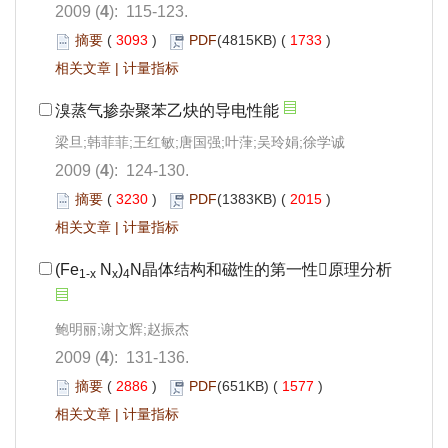
2009 (
4
): 115-123.
摘要
(
3093
)
PDF
(4815KB) (
1733
)
相关文章
|
计量指标
溴蒸气掺杂聚苯乙炔的导电性能
梁旦;韩菲菲;王红敏;唐国强;叶葏;吴玲娟;徐学诚
2009 (
4
): 124-130.
摘要
(
3230
)
PDF
(1383KB) (
2015
)
相关文章
|
计量指标
(Fe
N
)
N晶体结构和磁性的第一性原理分析
1-x
x
4
鲍明丽;谢文辉;赵振杰
2009 (
4
): 131-136.
摘要
(
2886
)
PDF
(651KB) (
1577
)
相关文章
|
计量指标