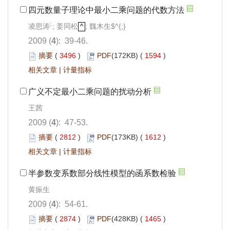
四元数量子理论中最小二乘问题的代数方法
;
凌思涛
; 姜同松
; 魏木生$^{;}
;
^
^
2009 (
4
): 39-46.
摘要
(
3496
)
PDF
(172KB) (
1594
)
相关文章
|
计量指标
广义不定最小二乘问题的扰动分析
王茜
2009 (
4
): 47-53.
摘要
(
2812
)
PDF
(173KB) (
1612
)
相关文章
|
计量指标
半参数变系数部分线性模型的函系数检验
黄振生
2009 (
4
): 54-61.
摘要
(
2874
)
PDF
(428KB) (
1465
)