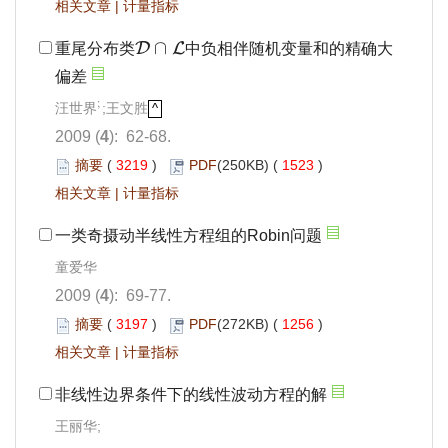
相关文章
|
计量指标
∩
D
L
重尾分布类
中负相伴随机变量和的精确大
D
∩
L
偏差
;
汪世界
;王文胜
;
^
^
2009 (
4
): 62-68.
摘要
(
3219
)
PDF
(250KB) (
1523
)
相关文章
|
计量指标
一类奇摄动半线性方程组的Robin问题
童爱华
2009 (
4
): 69-77.
摘要
(
3197
)
PDF
(272KB) (
1256
)
相关文章
|
计量指标
非线性边界条件下的线性波动方程的解
王丽华;