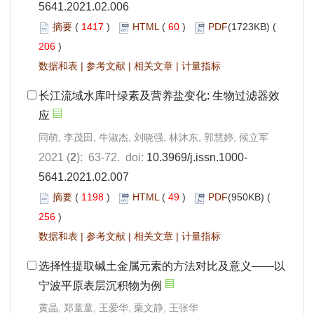
5641.2021.02.006
摘要
(
1417
)
HTML
(
60
)
PDF
(1723KB) (
206
)
数据和表
|
参考文献
|
相关文章
|
计量指标
长江流域水库叶绿素及营养盐变化: 生物过滤器效
应
同萌, 李茂田, 牛淑杰, 刘晓强, 林沐东, 郭慧婷, 候立军
2021 (
2
): 63-72. doi:
10.3969/j.issn.1000-
5641.2021.02.007
摘要
(
1198
)
HTML
(
49
)
PDF
(950KB) (
256
)
数据和表
|
参考文献
|
相关文章
|
计量指标
选择性提取碱土金属元素的方法对比及意义——以
宁波平原表层沉积物为例
黄晶, 郑童童, 王爱华, 栗文静, 王张华