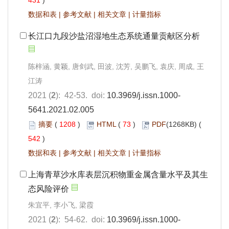
431
)
数据和表
|
参考文献
|
相关文章
|
计量指标
长江口九段沙盐沼湿地生态系统通量贡献区分析
陈梓涵, 黄颖, 唐剑武, 田波, 沈芳, 吴鹏飞, 袁庆, 周成, 王
江涛
2021 (
2
): 42-53. doi:
10.3969/j.issn.1000-
5641.2021.02.005
摘要
(
1208
)
HTML
(
73
)
PDF
(1268KB) (
542
)
数据和表
|
参考文献
|
相关文章
|
计量指标
上海青草沙水库表层沉积物重金属含量水平及其生
态风险评价
朱宜平, 李小飞, 梁霞
2021 (
2
): 54-62. doi:
10.3969/j.issn.1000-