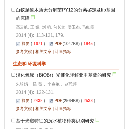
白蚁肠道木质素分解菌PY12的分离鉴定及
lip
基因
的克隆
高云航, 王 巍, 刘 萌, 勾长龙, 娄玉杰, 马红霞
2014 (
4
): 113-121, 179.
摘要
(
1671
)
PDF
(1047KB) (
1945
)
参考文献
|
相关文章
|
计量指标
生态学 环境科学
溴化氧铋（BiOBr）光催化降解亚甲基蓝的研究
朱培娟， 陈 薇， 李春艳， 赵雅萍
2014 (
4
): 122-131.
摘要
(
2438
)
PDF
(2564KB) (
2533
)
参考文献
|
相关文章
|
计量指标
基于光谱特征的沉水植物种类识别研究