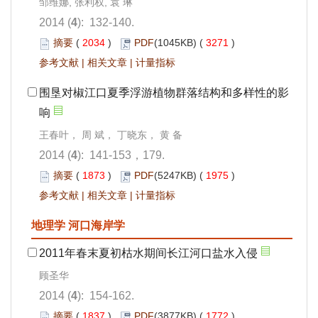
邹维娜, 张利权, 袁 琳
2014 (
4
): 132-140.
摘要
(
2034
)
PDF
(1045KB) (
3271
)
参考文献
|
相关文章
|
计量指标
围垦对椒江口夏季浮游植物群落结构和多样性的影
响
王春叶， 周 斌， 丁晓东， 黄 备
2014 (
4
): 141-153，179.
摘要
(
1873
)
PDF
(5247KB) (
1975
)
参考文献
|
相关文章
|
计量指标
地理学 河口海岸学
2011年春末夏初枯水期间长江河口盐水入侵
顾圣华
2014 (
4
): 154-162.
摘要
(
1837
)
PDF
(3877KB) (
1772
)