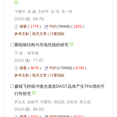
卞晓月, 张 健, 王剑平, 吉 淳, 吴一奇
2014 (
4
): 69-76.
摘要
(
1774
)
PDF
(780KB) (
1822
)
参考文献
|
相关文章
|
计量指标
聚吡咯结构与导电性能的研究
于 波， 徐学诚
2014 (
4
): 77-87.
摘要
(
3678
)
PDF
(1700KB) (
6739
)
参考文献
|
相关文章
|
计量指标
掺镱飞秒脉冲激光激发DAST晶体产生THz谱的可
行性研究
罗从文, 赵振宇, 闫爱民, 胡志娟, 石旺舟, 陈之战
2014 (
4
): 88-93.
摘要
(
1632
)
PDF
(930KB) (
2147
)