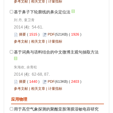
参考文献
|
相关文章
|
计量指标
基于鼻子下轮廓线的鼻尖定位法
刘 丹, 童卫青
2014 (
4
): 54-61.
摘要
(
1515
)
PDF
(521KB) (
1926
)
参考文献
|
相关文章
|
计量指标
基于词典与语料结合的中文微博主观句抽取方法
朱海欢, 余青松
2014 (
4
): 62-68, 87.
摘要
(
1440
)
PDF
(613KB) (
2403
)
参考文献
|
相关文章
|
计量指标
应用物理
用于高空气象探测的聚酰亚胺薄膜湿敏电容研究