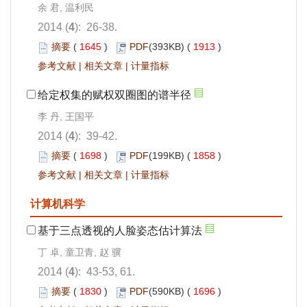
余 君, 温利民
2014 (
4
): 26-38.
摘要
(
1645
)
PDF
(393KB) (
1913
)
参考文献
|
相关文章
|
计量指标
给定权集的赋权双圈图的谱半径
李 丹, 王国平
2014 (
4
): 39-42.
摘要
(
1698
)
PDF
(199KB) (
1858
)
参考文献
|
相关文章
|
计量指标
计算机科学
基于三点透视的人脸姿态估计算法
丁 卓, 童卫青, 赵 骥
2014 (
4
): 43-53, 61.
摘要
(
1830
)
PDF
(590KB) (
1696
)